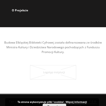
O Projekcie
Budowa Elbląskiej Biblioteki Cyfrowej została dofinansowana ze środków
Ministra Kultury i Dziedzictwa Narodowego pochodzących z Funduszu
Promocji Kultury.
Ten serwis działa dzięki oprogramowaniu
DInGO dLibra 7.0.0-
Ta strona wykorzystuje pliki 'cookies'.
Więcej informacji