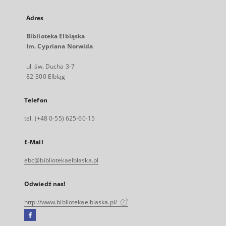
Adres
Biblioteka Elbląska
Im. Cypriana Norwida
ul. św. Ducha 3-7
82-300 Elbląg
Telefon
tel. (+48 0-55) 625-60-15
E-Mail
ebc@bibliotekaelblaska.pl
Odwiedź nas!
http://www.bibliotekaelblaska.pl/
Facebook
Link