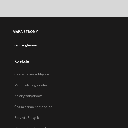
zewnętrzny,
otworzy
się
w
nowej
MAPA STRONY
karcie
Strona główna
Kolekcje
Czasopisma elbląskie
Materiały regionalne
Zbiory zabytkowe
Czasopisma regionalne
Rocznik Elbląski