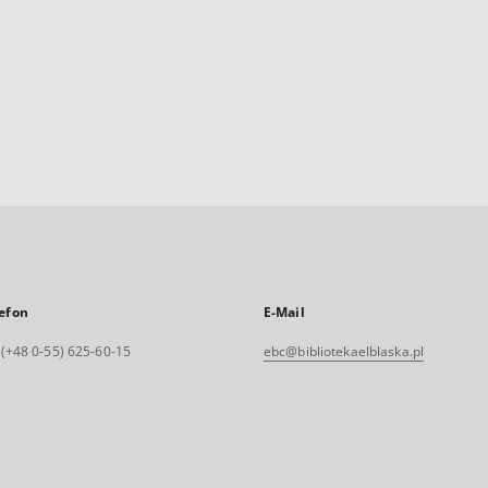
efon
E-Mail
. (+48 0-55) 625-60-15
ebc@bibliotekaelblaska.pl