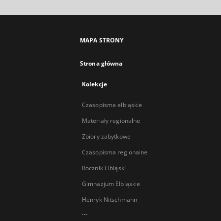
MAPA STRONY
Strona główna
Kolekcje
Czasopisma elbląskie
Materiały regionalne
Zbiory zabytkowe
Czasopisma regionalne
Rocznik Elbląski
Gimnazjum Elbląskie
Henryk Nitschmann
...