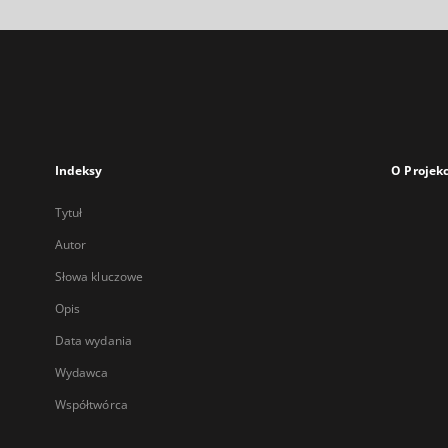
Indeksy
O Projekc
Tytuł
Autor
Słowa kluczowe
Opis
Data wydania
Wydawca
Współtwórca