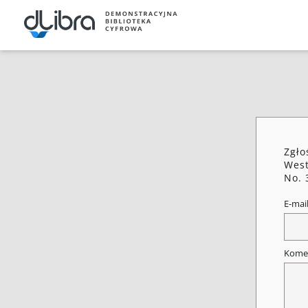
Zgło
West
No. 
E-mai
Kome