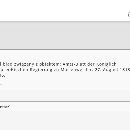
ś błąd związany z obiektem: Amts-Blatt der Königlich
preußischen Regierung zu Marienwerder, 27. August 1813
36.
*
l
*
ntarz