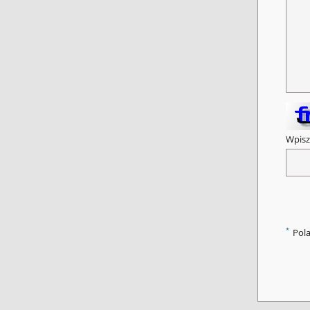
Wpisz
*
Pol