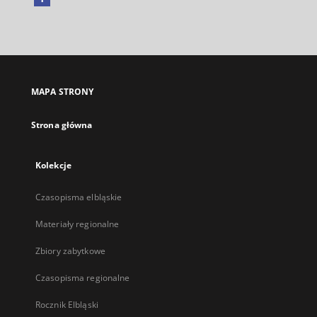
Link
zewnętrzny,
otworzy
się
w
nowej
MAPA STRONY
karcie
Strona główna
Kolekcje
Czasopisma elbląskie
Materiały regionalne
Zbiory zabytkowe
Czasopisma regionalne
Rocznik Elbląski