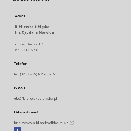
Adres
Biblioteka Elbląska
Im. Cypriana Norwida
ul. św. Ducha 3-7
82-300 Elbląg
Telefon
tel. (+48 0-55) 625-60-15
E-Mail
ebc@bibliotekaelblaska.pl
Odwiedź nas!
http://www.bibliotekaelblaska.pl/
Facebook