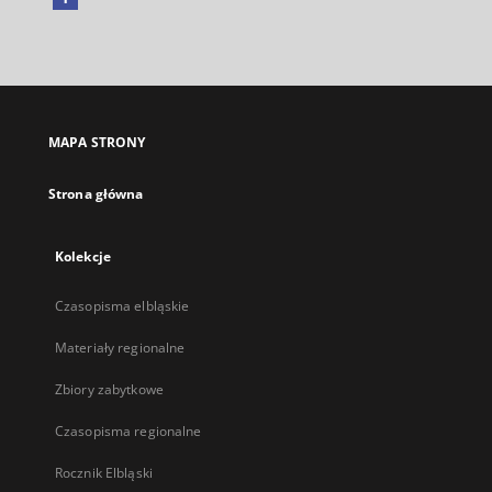
Link
zewnętrzny,
otworzy
się
w
nowej
MAPA STRONY
karcie
Strona główna
Kolekcje
Czasopisma elbląskie
Materiały regionalne
Zbiory zabytkowe
Czasopisma regionalne
Rocznik Elbląski