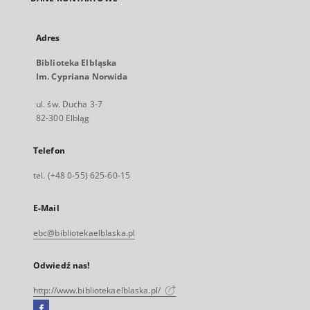
Adres
Biblioteka Elbląska
Im. Cypriana Norwida
ul. św. Ducha 3-7
82-300 Elbląg
Telefon
tel. (+48 0-55) 625-60-15
E-Mail
ebc@bibliotekaelblaska.pl
Odwiedź nas!
http://www.bibliotekaelblaska.pl/
Facebook